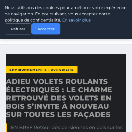
Nous utilisons des cookies pour améliorer votre expérience
CLIMATE RESPONSE BLOG
de navigation. En poursuivant, vous acceptez notre
politique de confidentialité.
En savoir plus
ACCUEIL
ENVIRONNEMENT ET DURABILITÉ
Refuser
Accepter
ADIEU VOLETS ROULANTS ÉLECTRIQUES : LE CHARME
RETROUVÉ…
ENVIRONNEMENT ET DURABILITÉ
ADIEU VOLETS ROULANTS
ÉLECTRIQUES : LE CHARME
RETROUVÉ DES VOLETS EN
BOIS S’INVITE À NOUVEAU
SUR TOUTES LES FAÇADES
EN BREF Retour des persiennes en bois sur les