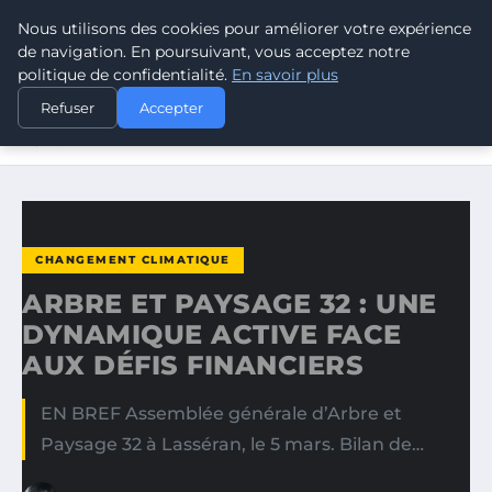
Nous utilisons des cookies pour améliorer votre expérience
CLIMATE RESPONSE BLOG
de navigation. En poursuivant, vous acceptez notre
politique de confidentialité.
En savoir plus
ACCUEIL
CHANGEMENT CLIMATIQUE
Refuser
Accepter
ARBRE ET PAYSAGE 32 : UNE DYNAMIQUE ACTIVE FACE
AUX…
CHANGEMENT CLIMATIQUE
ARBRE ET PAYSAGE 32 : UNE
DYNAMIQUE ACTIVE FACE
AUX DÉFIS FINANCIERS
EN BREF Assemblée générale d’Arbre et
Paysage 32 à Lasséran, le 5 mars. Bilan de…