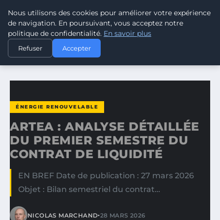
Nous utilisons des cookies pour améliorer votre expérience
CLIMATE RESPONSE BLOG
de navigation. En poursuivant, vous acceptez notre
politique de confidentialité.
En savoir plus
ACCUEIL
ÉNERGIE RENOUVELABLE
Refuser
Accepter
ARTEA : ANALYSE DÉTAILLÉE DU PREMIER SEMESTRE DU…
ÉNERGIE RENOUVELABLE
ARTEA : ANALYSE DÉTAILLÉE
DU PREMIER SEMESTRE DU
CONTRAT DE LIQUIDITÉ
EN BREF Date de publication : 27 mars 2026
Objet : Bilan semestriel du contrat…
•
NICOLAS MARCHAND
28 MARS 2026