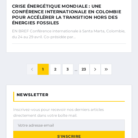
CRISE ÉNERGÉTIQUE MONDIALE : UNE
CONFÉRENCE INTERNATIONALE EN COLOMBIE
POUR ACCÉLÉRER LA TRANSITION HORS DES
ÉNERGIES FOSSILES
EN BREF Conférence internationale à Santa Marta, Colombie,
du 24 au 29 avril. Co-présidée par…
...
1
2
3
23
NEWSLETTER
Inscrivez-vous pour recevoir nos derniers articles
directement dans votre boîte mail.
S'INSCRIRE