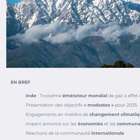
EN BREF
Inde
: Troisième
émérateur mondial
de gaz à effet 
Présentation des objectifs
« modestes »
pour 2035.
Engagements en matière de
changement climatiq
Impact annoncé sur les
économies
et les
communa
Réactions de la communauté
internationale
.