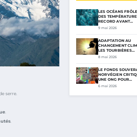
LES OCÉANS FRÔL
DES TEMPÉRATURE
RECORD AVANT…
9 mai 2026
ADAPTATION AU
CHANGEMENT CLIM
LES TOURBIÈRES…
8 mai 2026
LE FONDS SOUVER
NORVÉGIEN CRITIQ
UNE ONG POUR…
6 mai 2026
de serre.
ue
.
utés
.