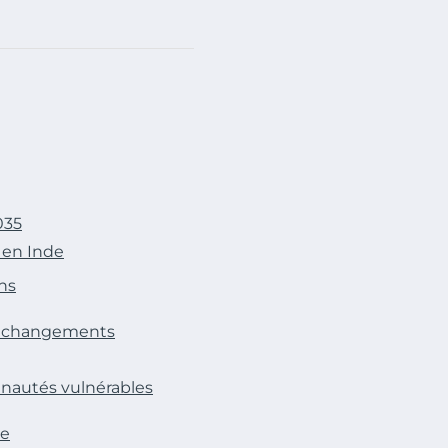
035
 en Inde
ns
s changements
nautés vulnérables
de