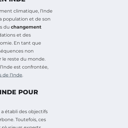
ment climatique, l’Inde
 sa population et de son
ts du
changement
dations et des
onomie. En tant que
nséquences non
r le reste du monde.
l’Inde est confrontée,
 de l’Inde
.
’INDE POUR
 établi des objectifs
bone. Toutefois, ces
 plusieurs experts.