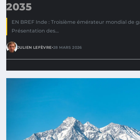
2035
EN BREF Inde : Troisième émérateur mondial de gaz
Présentation des…
•
JULIEN LEFÈVRE
28 MARS 2026