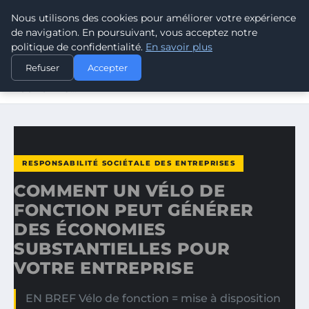
Nous utilisons des cookies pour améliorer votre expérience
CLIMATE RESPONSE BLOG
de navigation. En poursuivant, vous acceptez notre
politique de confidentialité.
En savoir plus
ACCUEIL
RESPONSABILITÉ SOCIÉTALE DES ENTREPRISES
Refuser
Accepter
COMMENT UN VÉLO DE FONCTION PEUT GÉNÉRER DES
ÉCONOMIES…
RESPONSABILITÉ SOCIÉTALE DES ENTREPRISES
COMMENT UN VÉLO DE
FONCTION PEUT GÉNÉRER
DES ÉCONOMIES
SUBSTANTIELLES POUR
VOTRE ENTREPRISE
EN BREF Vélo de fonction = mise à disposition