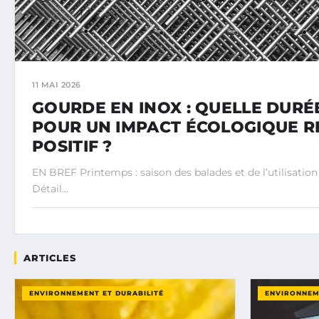
11 MAI 2026
GOURDE EN INOX : QUELLE DURÉE
POUR UN IMPACT ÉCOLOGIQUE 
POSITIF ?
EN BREF Printemps : saison des balades et de l’utilisation
Détail…
ARTICLES
ENVIRONNEMENT ET DURABILITÉ
ENVIRONNEM