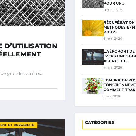
POUR UN…
11 mai 2026
RÉCUPÉRATION E
MÉTHODES EFF
POUR…
8 mai 2026
 D’UTILISATION
L’AÉROPORT D
RÉELLEMENT
: VERS UNE SOB
ACCRUE ET…
7 mai 2026
 de gourdes en inox.
LOMBRICOMPO
FONCTIONNEMEN
COMMENT TRA
1 mai 2026
CATÉGORIES
ENT ET DURABILITÉ