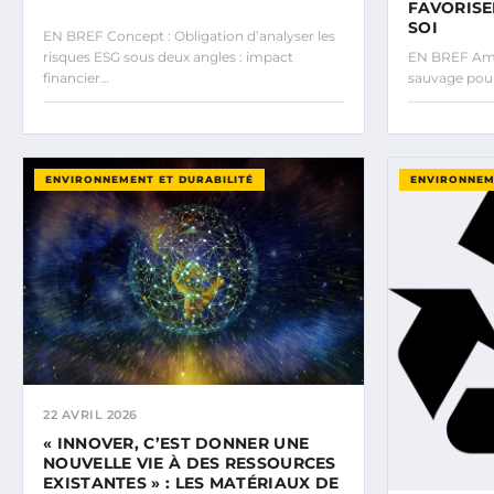
FAVORISE
SOI
EN BREF Concept : Obligation d’analyser les
risques ESG sous deux angles : impact
EN BREF Am
financier…
sauvage pour 
ENVIRONNEMENT ET DURABILITÉ
ENVIRONNEM
22 AVRIL 2026
« INNOVER, C’EST DONNER UNE
NOUVELLE VIE À DES RESSOURCES
EXISTANTES » : LES MATÉRIAUX DE