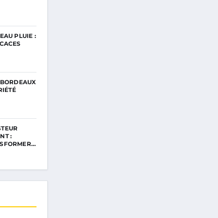
AU PLUIE :
ICACES
E BORDEAUX
RIÉTÉ
STEUR
T :
NSFORMER…