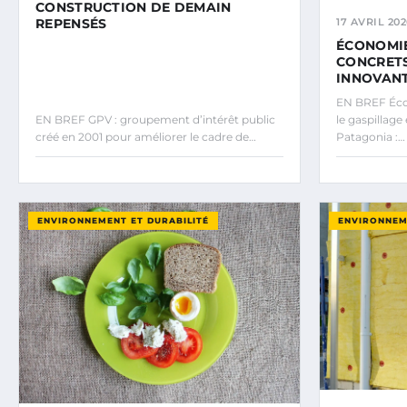
CONSTRUCTION DE DEMAIN
REPENSÉS
17 AVRIL 202
ÉCONOMIE
CONCRETS
INNOVANT
EN BREF Écon
EN BREF GPV : groupement d’intérêt public
le gaspillage 
créé en 2001 pour améliorer le cadre de…
Patagonia :…
ENVIRONNEMENT ET DURABILITÉ
ENVIRONNEM