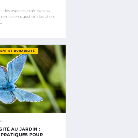
l des espaces extérieurs au
 remise en question des choix
…
ENT ET DURABILITÉ
26
SITÉ AU JARDIN :
 PRATIQUES POUR