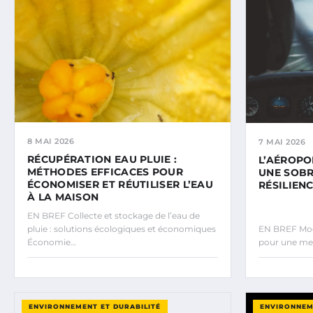
8 MAI 2026
7 MAI 2026
RÉCUPÉRATION EAU PLUIE :
L’AÉROPO
MÉTHODES EFFICACES POUR
UNE SOBR
ÉCONOMISER ET RÉUTILISER L’EAU
RÉSILIEN
À LA MAISON
EN BREF Collecte et stockage de l’eau de
pluie : solutions écologiques et économiques
EN BREF Mode
Économie…
pour une meil
ENVIRONNEMENT ET DURABILITÉ
ENVIRONNEM