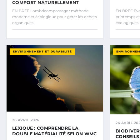
COMPOST NATURELLEMENT
EN BREF Lombricompostage : méthode
EN BREF Évei
moderne et écologique pour gérer les dchets
printemps et
organiques.
écologiques.
ENVIRONNEMENT ET DURABILITÉ
ENVIRONNEM
26 AVRIL 2026
24 AVRIL 20
LEXIQUE : COMPRENDRE LA
BIODIVER
DOUBLE MATÉRIALITÉ SELON WMC
CONSEILS