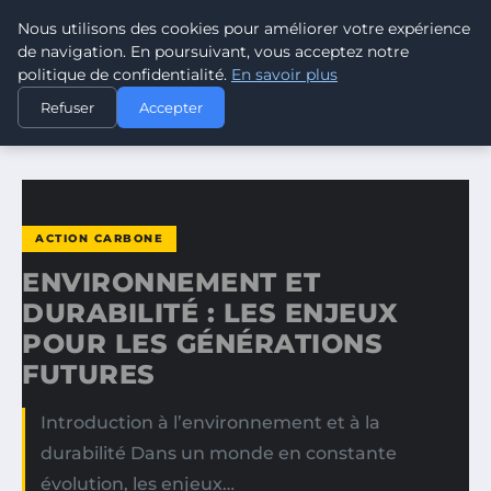
Nous utilisons des cookies pour améliorer votre expérience
CLIMATE RESPONSE BLOG
de navigation. En poursuivant, vous acceptez notre
politique de confidentialité.
En savoir plus
ACCUEIL
ACTION CARBONE
Refuser
Accepter
ENVIRONNEMENT ET DURABILITÉ : LES ENJEUX POUR LES…
ACTION CARBONE
ENVIRONNEMENT ET
DURABILITÉ : LES ENJEUX
POUR LES GÉNÉRATIONS
FUTURES
Introduction à l’environnement et à la
durabilité Dans un monde en constante
évolution, les enjeux…