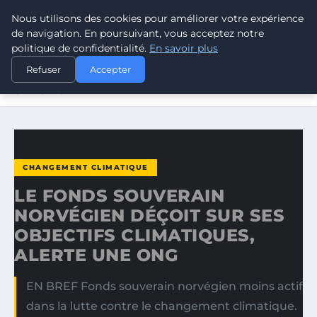
Nous utilisons des cookies pour améliorer votre expérience
CLIMATE RESPONSE BLOG
de navigation. En poursuivant, vous acceptez notre
politique de confidentialité.
En savoir plus
ACCUEIL
CHANGEMENT CLIMATIQUE
Refuser
Accepter
LE FONDS SOUVERAIN NORVÉGIEN DÉÇOIT SUR SES
OBJECTIFS…
CHANGEMENT CLIMATIQUE
LE FONDS SOUVERAIN
NORVÉGIEN DÉÇOIT SUR SES
OBJECTIFS CLIMATIQUES,
ALERTE UNE ONG
EN BREF Fonds souverain norvégien moins actif
dans la lutte contre le changement climatique.