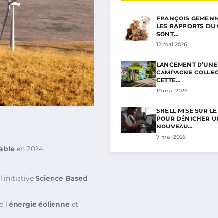
FRANÇOIS GEMENNE 
LES RAPPORTS DU 
SONT…
12 mai 2026
LANCEMENT D’UNE
CAMPAGNE COLLECT
CETTE…
10 mai 2026
SHELL MISE SUR L
POUR DÉNICHER U
NOUVEAU…
7 mai 2026
able
en 2024.
l’initiative
Science Based
 l’
énergie éolienne
et