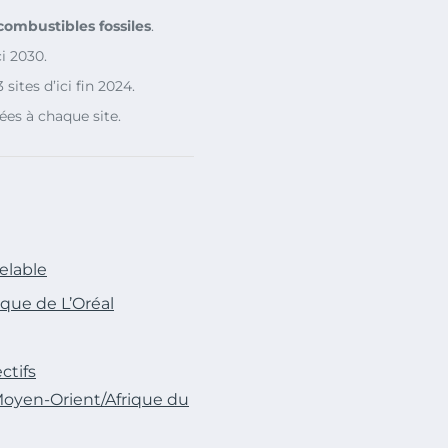
combustibles fossiles
.
i 2030.
sites d’ici fin 2024.
es à chaque site.
elable
ique de L’Oréal
ctifs
 Moyen-Orient/Afrique du