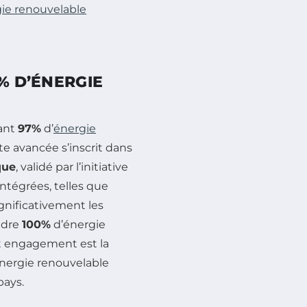
gie renouvelable
% D’ÉNERGIE
nant
97%
d’
énergie
tte avancée s’inscrit dans
que
, validé par l’initiative
intégrées, telles que
ignificativement les
indre
100%
d’énergie
t engagement est la
 énergie renouvelable
pays.