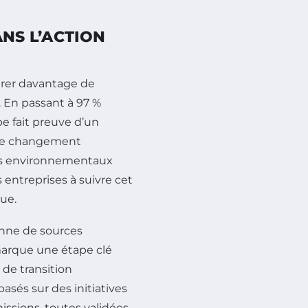
ANS L’ACTION
égrer davantage de
 En passant à 97 %
pe fait preuve d’un
. Ce changement
is environnementaux
s entreprises à suivre cet
ue.
ienne de sources
 marque une étape clé
 de transition
basés sur des initiatives
missions, toutes validées