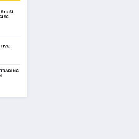
: « SI
GIEC
IVE :
E TRADING
N