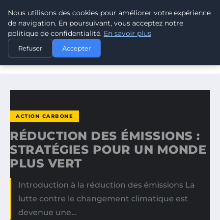
Nous utilisons des cookies pour améliorer votre expérience
CLIMATE RESPONSE BLOG
de navigation. En poursuivant, vous acceptez notre
politique de confidentialité.
En savoir plus
ACCUEIL
ACTION CARBONE
Refuser
Accepter
RÉDUCTION DES ÉMISSIONS : STRATÉGIES POUR UN
MONDE…
ACTION CARBONE
RÉDUCTION DES ÉMISSIONS :
STRATÉGIES POUR UN MONDE
PLUS VERT
Introduction à la réduction des émissions La
lutte contre le changement climatique est
devenue une…