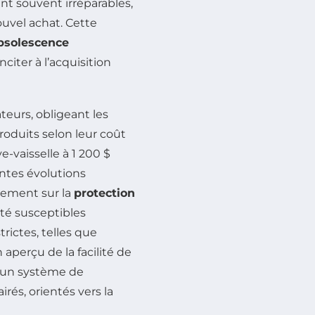
ent souvent irréparables,
uvel achat. Cette
bsolescence
citer à l’acquisition
eurs, obligeant les
produits selon leur coût
e-vaisselle à 1 200 $
ntes évolutions
glement sur la
protection
ité susceptibles
trictes, telles que
 aperçu de la facilité de
s un système de
rés, orientés vers la