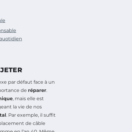
ble
onsable
 quotidien
 JETER
xe par défaut face à un
mportance de
réparer
.
mique
, mais elle est
geant la vie de nos
tal
. Par exemple, il suffit
mplacement de câble
 comme en l’an 40. Même