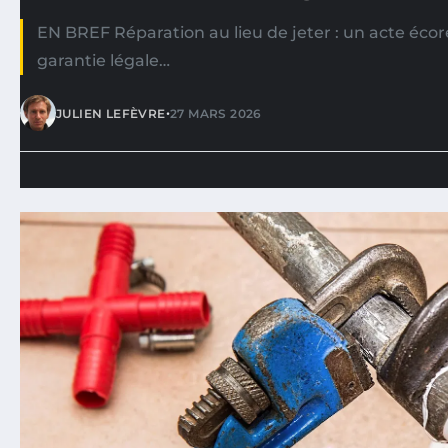
EN BREF Réparation au lieu de jeter : un acte écor
garantie légale…
•
JULIEN LEFÈVRE
27 MARS 2026