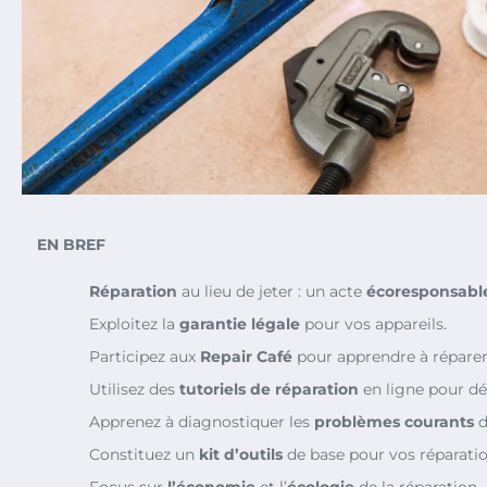
EN BREF
Réparation
au lieu de jeter : un acte
écoresponsabl
Exploitez la
garantie légale
pour vos appareils.
Participez aux
Repair Café
pour apprendre à réparer 
Utilisez des
tutoriels de réparation
en ligne pour dé
Apprenez à diagnostiquer les
problèmes courants
d
Constituez un
kit d’outils
de base pour vos réparatio
Focus sur
l’économie
et l’
écologie
de la réparation.