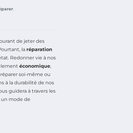
réparer
.
ourant de jeter des
ourtant, la
réparation
 état. Redonner vie à nos
seulement
économique
,
à réparer soi-même ou
s à la durabilité de nos
vous guidera à travers les
r un mode de