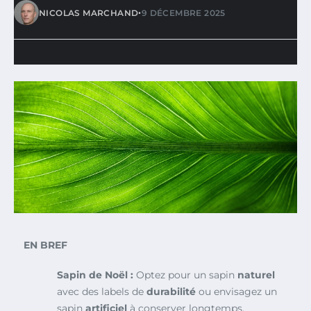
•
NICOLAS MARCHAND
9 DÉCEMBRE 2025
EN BREF
Sapin de Noël :
Optez pour un sapin
naturel
avec des labels de
durabilité
ou envisagez un
sapin
artificiel
à conserver longtemps.