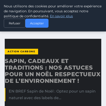
Nous utilisons des cookies pour améliorer votre expérience
CLIMATE RESPONSE BLOG
de navigation. En poursuivant, vous acceptez notre
politique de confidentialité.
En savoir plus
ACCUEIL
ACTION CARBONE
Refuser
Accepter
SAPIN, CADEAUX ET TRADITIONS : NOS ASTUCES POUR UN…
ACTION CARBONE
SAPIN, CADEAUX ET
TRADITIONS : NOS ASTUCES
POUR UN NOËL RESPECTUEUX
DE L’ENVIRONNEMENT !
EN BREF Sapin de Noël : Optez pour un sapin
naturel avec des labels de…