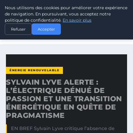
Nous utilisons des cookies pour améliorer votre expérience
CLIMATE RESPONSE BLOG
de navigation. En poursuivant, vous acceptez notre
politique de confidentialité.
En savoir plus
ACCUEIL
ÉNERGIE RENOUVELABLE
Refuser
Accepter
SYLVAIN LYVE ALERTE : L’ÉLECTRIQUE DÉNUÉ DE PASSION
ET…
ÉNERGIE RENOUVELABLE
SYLVAIN LYVE ALERTE :
L’ÉLECTRIQUE DÉNUÉ DE
PASSION ET UNE TRANSITION
ÉNERGÉTIQUE EN QUÊTE DE
PRAGMATISME
EN BREF Sylvain Lyve critique l’absence de