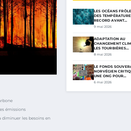
LES OCÉANS FRÔL
DES TEMPÉRATURE
RECORD AVANT…
9 mai 2026
ADAPTATION AU
CHANGEMENT CLIM
LES TOURBIÈRES…
8 mai 2026
LE FONDS SOUVER
NORVÉGIEN CRITIQ
UNE ONG POUR…
6 mai 2026
arbone
les émissions
à diminuer les besoins en