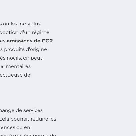
 où les individus
’adoption d’un régime
des
émissions de CO2
,
s produits d’origine
és nocifs, on peut
 alimentaires
pectueuse de
hange de services
Cela pourrait réduire les
tences ou en
pons à une économie de