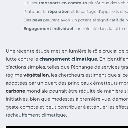
Utiliser
transports en commun
plutôt que des véhi
Pratiquer la
réparation
et le partage d’appareils él
Des
pays
peuvent avoir un potentiel significatif de 
Engagement individuel
: un rôle clé dans la lutte 
Une récente étude met en lumière le rôle crucial de 
lutte contre le
changement climatique
. En identifi
d’actions simples, telles que l’échange de services gra
régime
végétalien
, les chercheurs estiment que si c
adoptées par un quart des principaux émetteurs mond
carbone
mondiale pourrait être réduite de manière sig
initiatives, bien que modestes à première vue, dém
geste compte et peut contribuer à atténuer les effet
réchauffement climatique
.