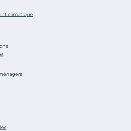
ent climatique
bone
es
roménagers
les