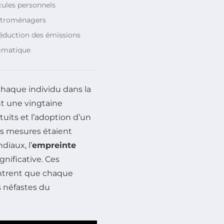
cules personnels
ectroménagers
réduction des émissions
climatique
chaque individu dans la
ant une vingtaine
tuits et l’adoption d’un
es mesures étaient
iaux, l’
empreinte
nificative. Ces
ontrent que chaque
s néfastes du