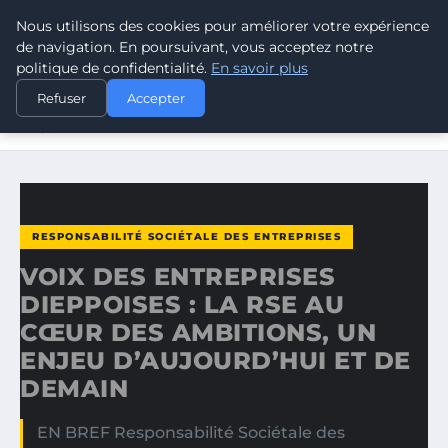
Nous utilisons des cookies pour améliorer votre expérience
CLIMATE RESPONSE BLOG
de navigation. En poursuivant, vous acceptez notre
politique de confidentialité.
En savoir plus
ACCUEIL
RESPONSABILITÉ SOCIÉTALE DES ENTREPRISES
Refuser
Accepter
VOIX DES ENTREPRISES DIEPPOISES : LA RSE AU CŒUR
DES…
RESPONSABILITÉ SOCIÉTALE DES ENTREPRISES
VOIX DES ENTREPRISES
DIEPPOISES : LA RSE AU
CŒUR DES AMBITIONS, UN
ENJEU D’AUJOURD’HUI ET DE
DEMAIN
EN BREF Responsabilité Sociétale des