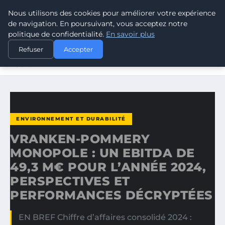
Nous utilisons des cookies pour améliorer votre expérience
CLIMATE RESPONSE BLOG
de navigation. En poursuivant, vous acceptez notre
politique de confidentialité.
En savoir plus
ACCUEIL
ENVIRONNEMENT ET DURABILITÉ
Refuser
Accepter
VRANKEN-POMMERY MONOPOLE : UN EBITDA DE 49,3 M€
POUR…
ENVIRONNEMENT ET DURABILITÉ
VRANKEN-POMMERY
MONOPOLE : UN EBITDA DE
49,3 M€ POUR L’ANNÉE 2024,
PERSPECTIVES ET
PERFORMANCES DÉCRYPTÉES
EN BREF Chiffre d’affaires consolidé 2024 :