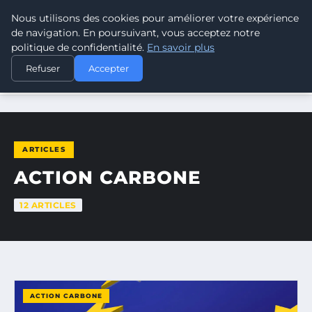
Nous utilisons des cookies pour améliorer votre expérience
CLIMATE RESPONSE BLOG
de navigation. En poursuivant, vous acceptez notre
politique de confidentialité.
En savoir plus
Refuser
Accepter
ACCUEIL
ACTION CARBONE
ARTICLES
ACTION CARBONE
12 ARTICLES
ACTION CARBONE