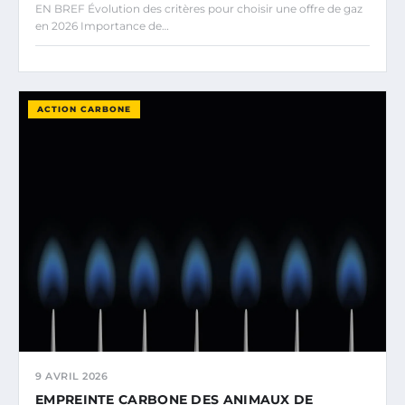
EN BREF Évolution des critères pour choisir une offre de gaz
en 2026 Importance de…
ACTION CARBONE
9 AVRIL 2026
EMPREINTE CARBONE DES ANIMAUX DE