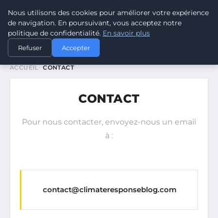
Nous utilisons des cookies pour améliorer votre expérience
CLIMATE RESPONSE BLOG
de navigation. En poursuivant, vous acceptez notre
politique de confidentialité.
En savoir plus
Refuser
Accepter
ACCUEIL
CONTACT
CONTACT
Pour nous contacter, envoyez-nous un email
à :
contact@climateresponseblog.com