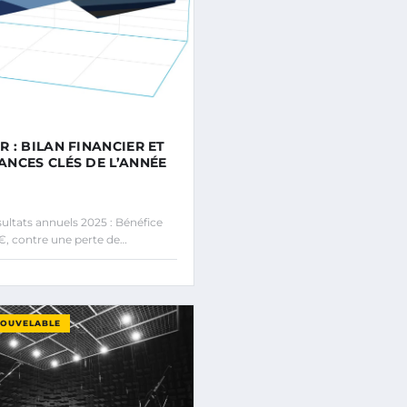
 : BILAN FINANCIER ET
NCES CLÉS DE L’ANNÉE
ltats annuels 2025 : Bénéfice
€, contre une perte de…
NOUVELABLE