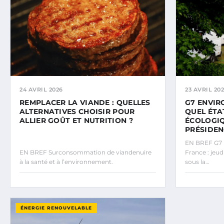
24 AVRIL 2026
23 AVRIL 20
REMPLACER LA VIANDE : QUELLES
G7 ENVIR
ALTERNATIVES CHOISIR POUR
QUEL ÉTA
ALLIER GOÛT ET NUTRITION ?
ÉCOLOGIQ
PRÉSIDEN
EN BREF G7 
EN BREF Surconsommation de viandenuire
France : jeud
à la santé et à l’environnement.
sous la…
ÉNERGIE RENOUVELABLE