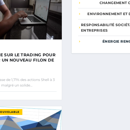
CHANGEMENT C
ENVIRONNEMENT ET 
RESPONSABILITÉ SOCIÉT
ENTREPRISES
ÉNERGIE REN
SE SUR LE TRADING POUR
 UN NOUVEAU FILON DE
e de 1,71% des actions Shell à 3
, malgré un solide…
NOUVELABLE