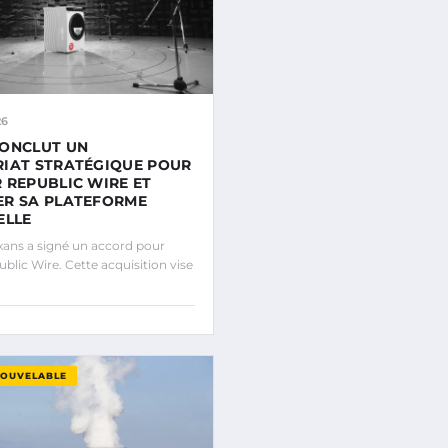
26
CONCLUT UN
IAT STRATÉGIQUE POUR
 REPUBLIC WIRE ET
ER SA PLATEFORME
ELLE
ans a signé un accord pour
blic Wire. Cette acquisition vise
NOUVELABLE