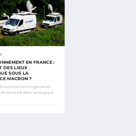
26
ONNEMENT EN FRANCE :
T DES LIEUX
UE SOUS LA
CE MACRON ?
Environnement organisé en
i et vendredi Bilan écologique