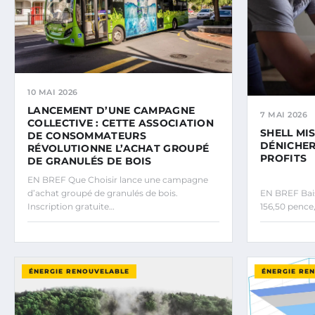
10 MAI 2026
LANCEMENT D’UNE CAMPAGNE
7 MAI 2026
COLLECTIVE : CETTE ASSOCIATION
SHELL MI
DE CONSOMMATEURS
DÉNICHER
RÉVOLUTIONNE L’ACHAT GROUPÉ
PROFITS
DE GRANULÉS DE BOIS
EN BREF Que Choisir lance une campagne
d’achat groupé de granulés de bois.
EN BREF Baiss
Inscription gratuite…
156,50 pence
ÉNERGIE RENOUVELABLE
ÉNERGIE RE