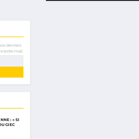
nos derniers
e boîte mail.
NE : « SI
DU GIEC