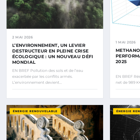
2 MAI 2026
1 MAI 2026
L’ENVIRONNEMENT, UN LEVIER
METHANOR
DESTRUCTEUR EN PLEINE CRISE
PERFORMA
ÉCOLOGIQUE : UN NOUVEAU DÉFI
2025
MONDIAL
EN BREF Pollution des sols et de l’eau
exacerbée par les conflits armés.
EN BREF Résu
L’environnement devient…
net de 989 K
ÉNERGIE RENOUVELABLE
ÉNERGIE RE