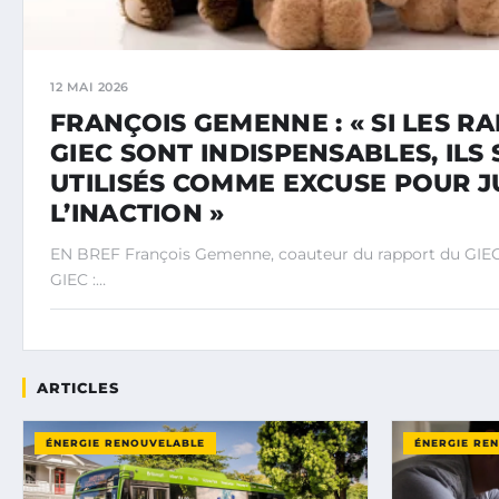
12 MAI 2026
FRANÇOIS GEMENNE : « SI LES R
GIEC SONT INDISPENSABLES, ILS
UTILISÉS COMME EXCUSE POUR J
L’INACTION »
EN BREF François Gemenne, coauteur du rapport du GIEC 
GIEC :…
ARTICLES
ÉNERGIE RENOUVELABLE
ÉNERGIE RE