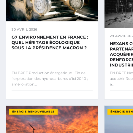
30 AVRIL 2026
29 AVRIL 20
G7 ENVIRONNEMENT EN FRANCE :
QUEL HÉRITAGE ÉCOLOGIQUE
NEXANS 
SOUS LA PRÉSIDENCE MACRON ?
PARTENAR
ACQUÉRIR
RENFORC
INDUSTRI
EN BREF Production énergétique : Fin de
EN BREF Nex
l’exploration des hydrocarbures d’ici 2040 ;
acquérir Repu
amélioration…
à…
ÉNERGIE RENOUVELABLE
ÉNERGIE RE