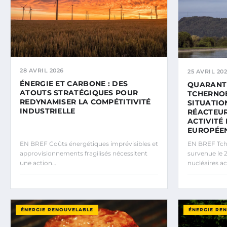
28 AVRIL 2026
25 AVRIL 20
ÉNERGIE ET CARBONE : DES
QUARANT
ATOUTS STRATÉGIQUES POUR
TCHERNOB
REDYNAMISER LA COMPÉTITIVITÉ
SITUATIO
INDUSTRIELLE
RÉACTEUR
ACTIVITÉ
EUROPÉEN
EN BREF Coûts énergétiques imprévisibles et
EN BREF Tch
approvisionnements fragilisés nécessitent
survenue le 2
une action…
nucléaires ac
ÉNERGIE RENOUVELABLE
ÉNERGIE RE