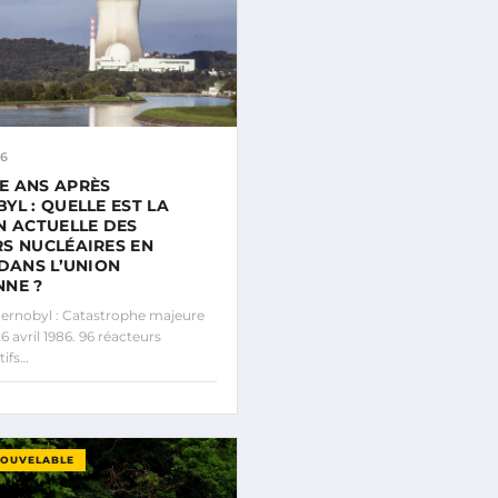
26
E ANS APRÈS
YL : QUELLE EST LA
N ACTUELLE DES
S NUCLÉAIRES EN
 DANS L’UNION
NE ?
ernobyl : Catastrophe majeure
6 avril 1986. 96 réacteurs
tifs…
NOUVELABLE