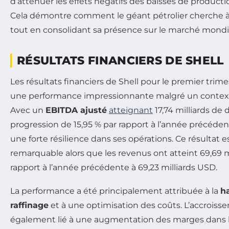
d’atténuer les effets négatifs des baisses de product
Cela démontre comment le géant pétrolier cherche à di
tout en consolidant sa présence sur le marché mondia
RÉSULTATS FINANCIERS DE SHELL
Les résultats financiers de Shell pour le premier trim
une performance impressionnante malgré un contexte 
Avec un
EBITDA ajusté
atteignant
17,74 milliards de d
progression de 15,95 % par rapport à l’année précédente
une forte résilience dans ses opérations. Ce résultat e
remarquable alors que les revenus ont atteint 69,69 m
rapport à l’année précédente à 69,23 milliards USD.
La performance a été principalement attribuée à la
h
raffinage
et à une optimisation des coûts. L’accroiss
également lié à une augmentation des marges dans l