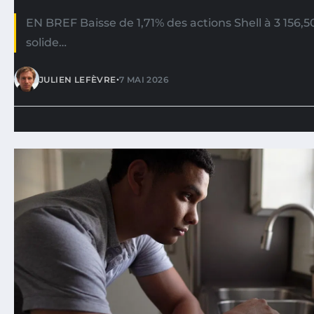
EN BREF Baisse de 1,71% des actions Shell à 3 156,
solide…
•
JULIEN LEFÈVRE
7 MAI 2026