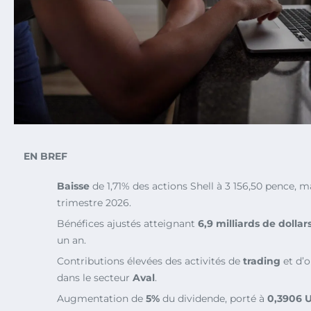
EN BREF
Baisse
de 1,71% des actions Shell à 3 156,50 pence, 
trimestre 2026.
Bénéfices ajustés atteignant
6,9 milliards de dollar
un an.
Contributions élevées des activités de
trading
et d’
dans le secteur
Aval
.
Augmentation de
5%
du dividende, porté à
0,3906 