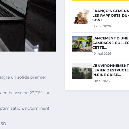
FRANÇOIS GEMENNE 
LES RAPPORTS DU 
SONT…
12 mai 2026
LANCEMENT D’UNE
CAMPAGNE COLLECT
CETTE…
10 mai 2026
L’ENVIRONNEMENT
LEVIER DESTRUCTE
PLEINE CRISE…
malgré un solide premier
2 mai 2026
s
, en hausse de 23,21% sur
optimisation, notamment
USD
.