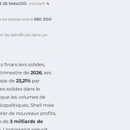
et 26 MdsUSD
, incluant
4
e en baisse entre
580 000
r les bénéfices dans un
 financiers solides,
 trimestre de
2026
, ses
usse de
23,21%
par
es solides dans le
en que les volumes de
éopolitiques, Shell mise
ter de nouveaux profits,
s de
3 milliards de
 L’entreprise prévoit