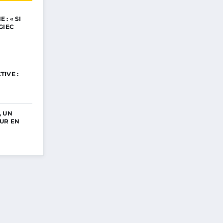
: « SI
GIEC
IVE :
, UN
UR EN