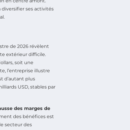
ion en centre amont.
versifier ses activités
l.
estre de 2026 révèlent
extérieur difficile.
ollars, soit une
, l’entreprise illustre
st d’autant plus
illiards USD, stables par
ausse des marges de
ement des bénéfices est
e secteur des