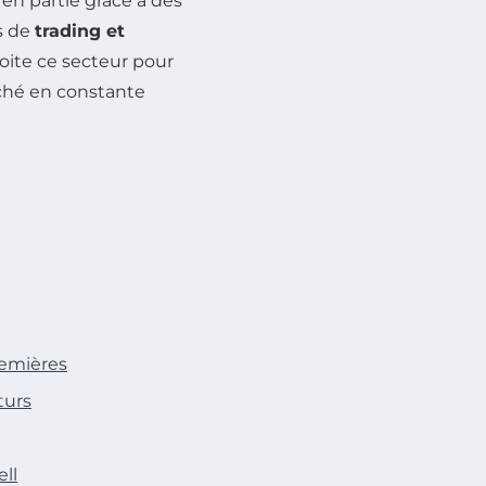
 en partie grâce à des
és de
trading et
oite ce secteur pour
rché en constante
remières
turs
ll