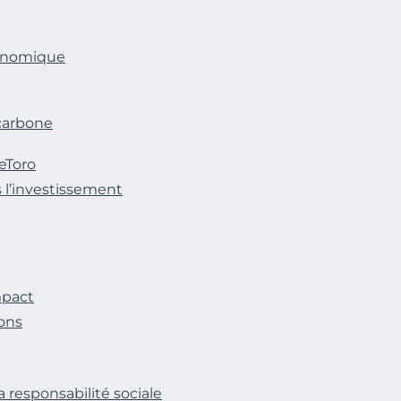
conomique
 carbone
’eToro
 l’investissement
mpact
ions
a responsabilité sociale