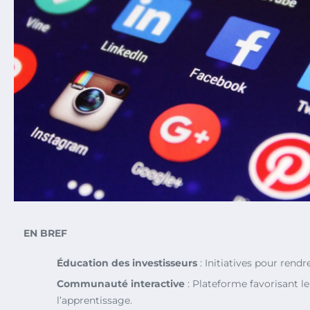
EN BREF
Éducation des investisseurs
: Initiatives pour rendr
Communauté interactive
: Plateforme favorisant le
l’apprentissage.