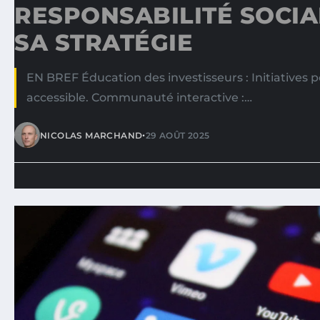
RESPONSABILITÉ SOCIA
SA STRATÉGIE
EN BREF Éducation des investisseurs : Initiatives p
accessible. Communauté interactive :…
•
NICOLAS MARCHAND
29 AOÛT 2025