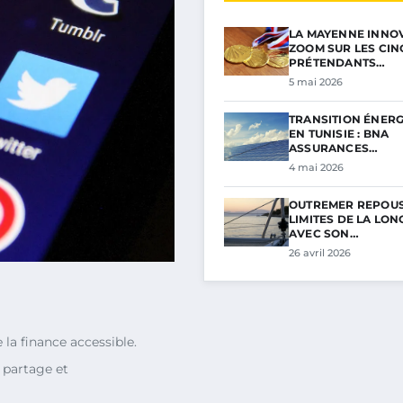
LA MAYENNE INNOV
ZOOM SUR LES CIN
PRÉTENDANTS…
5 mai 2026
TRANSITION ÉNER
EN TUNISIE : BNA
ASSURANCES…
4 mai 2026
OUTREMER REPOUS
LIMITES DE LA LON
AVEC SON…
26 avril 2026
e la finance accessible.
 partage et