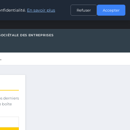
CONTACT
nfidentialité.
En savoir plus
Refuser
Accepter
SOCIÉTALE DES ENTREPRISES
…
os derniers
e boîte