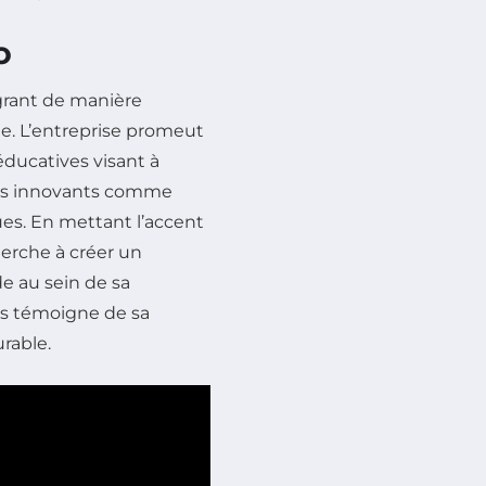
O
égrant de manière
ie. L’entreprise promeut
 éducatives visant à
jets innovants comme
ues. En mettant l’accent
cherche à créer un
de au sein de sa
ns témoigne de sa
rable.