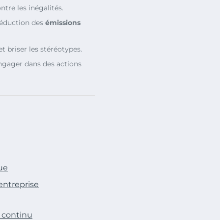
ntre les inégalités.
réduction des
émissions
t briser les stéréotypes.
ngager dans des actions
ue
entreprise
 continu