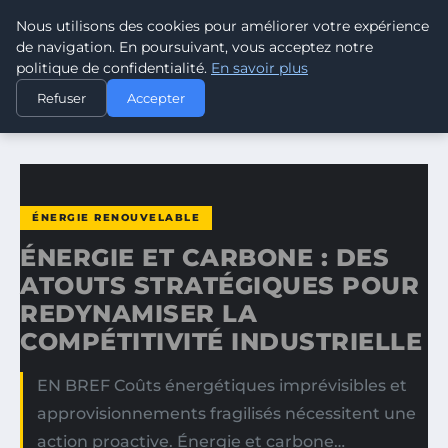
Nous utilisons des cookies pour améliorer votre expérience
CLIMATE RESPONSE BLOG
de navigation. En poursuivant, vous acceptez notre
politique de confidentialité.
En savoir plus
ACCUEIL
ÉNERGIE RENOUVELABLE
Refuser
Accepter
ÉNERGIE ET CARBONE : DES ATOUTS STRATÉGIQUES POUR…
ÉNERGIE RENOUVELABLE
ÉNERGIE ET CARBONE : DES
ATOUTS STRATÉGIQUES POUR
REDYNAMISER LA
COMPÉTITIVITÉ INDUSTRIELLE
EN BREF Coûts énergétiques imprévisibles et
approvisionnements fragilisés nécessitent une
action proactive. Énergie et carbone…