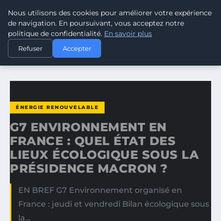
Nous utilisons des cookies pour améliorer votre expérience
CLIMATE RESPONSE BLOG
de navigation. En poursuivant, vous acceptez notre
politique de confidentialité.
En savoir plus
ACCUEIL
ÉNERGIE RENOUVELABLE
Refuser
Accepter
G7 ENVIRONNEMENT EN FRANCE : QUEL ÉTAT DES LIEUX…
ÉNERGIE RENOUVELABLE
G7 ENVIRONNEMENT EN
FRANCE : QUEL ÉTAT DES
LIEUX ÉCOLOGIQUE SOUS LA
PRÉSIDENCE MACRON ?
EN BREF G7 Environnement organisé en
France : jeudi et vendredi Bilan écologique sous
la…