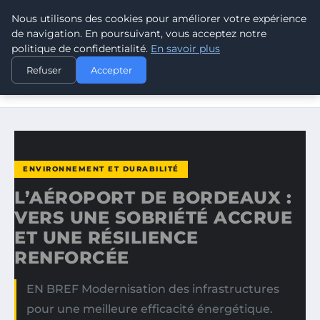
Nous utilisons des cookies pour améliorer votre expérience
CLIMATE RESPONSE BLOG
de navigation. En poursuivant, vous acceptez notre
politique de confidentialité.
En savoir plus
ACCUEIL
ENVIRONNEMENT ET DURABILITÉ
Refuser
Accepter
L’AÉROPORT DE BORDEAUX : VERS UNE SOBRIÉTÉ ACCRUE
ET…
ENVIRONNEMENT ET DURABILITÉ
L’AÉROPORT DE BORDEAUX :
VERS UNE SOBRIÉTÉ ACCRUE
ET UNE RÉSILIENCE
RENFORCÉE
EN BREF Modernisation des infrastructures
pour une meilleure efficacité énergétique.