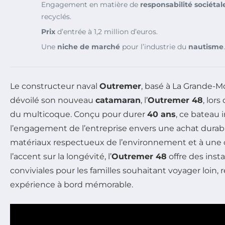
Engagement en matière de
responsabilité sociétal
recyclés.
Prix
d’entrée à 1,2 million d’euros.
Une
niche de marché
pour l’industrie du
nautisme
.
Le constructeur naval
Outremer
, basé à La Grande-
dévoilé son nouveau
catamaran
, l’
Outremer 48
, lor
du multicoque. Conçu pour durer
40 ans
, ce bateau 
l’engagement de l’entreprise envers une achat durabl
matériaux respectueux de l’environnement et à une
l’accent sur la longévité, l’
Outremer 48
offre des inst
conviviales pour les familles souhaitant voyager loin,
expérience à bord mémorable.