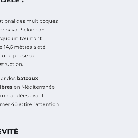
DÈLE :
national des multicoques
r naval. Selon son
arque un tournant
de 14,6 mètres a été
c une phase de
nstruction.
éer des
bateaux
ières
en Méditerranée
mmandées avant
emer 48 attire l’attention
ÉVITÉ