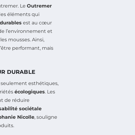
utremer. Le
Outremer
 des éléments qui
durables
est au cœur
 de l’environnement et
les mousses. Ainsi,
’être performant, mais
UR DURABLE
s seulement esthétiques,
riétés
écologiques
. Les
t de réduire
abilité sociétale
phanie Nicolle
, souligne
oduits.