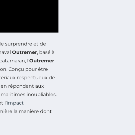
de surprendre et de
 naval
Outremer
, basé à
atamaran, l’
Outremer
tion. Conçu pour être
tériaux respectueux de
t en répondant aux
maritimes inoubliables.
 l’
impact
mière la manière dont