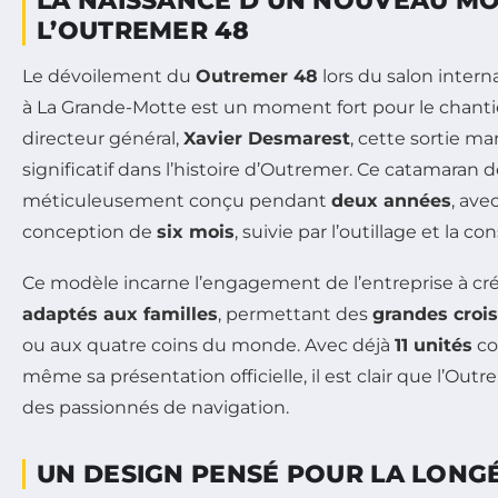
LA NAISSANCE D’UN NOUVEAU MO
L’OUTREMER 48
Le dévoilement du
Outremer 48
lors du salon inter
à La Grande-Motte est un moment fort pour le chantie
directeur général,
Xavier Desmarest
, cette sortie m
significatif dans l’histoire d’Outremer. Ce catamaran 
méticuleusement conçu pendant
deux années
, ave
conception de
six mois
, suivie par l’outillage et la co
Ce modèle incarne l’engagement de l’entreprise à cr
adaptés aux familles
, permettant des
grandes crois
ou aux quatre coins du monde. Avec déjà
11 unités
co
même sa présentation officielle, il est clair que l’Outr
des passionnés de navigation.
UN DESIGN PENSÉ POUR LA LONG