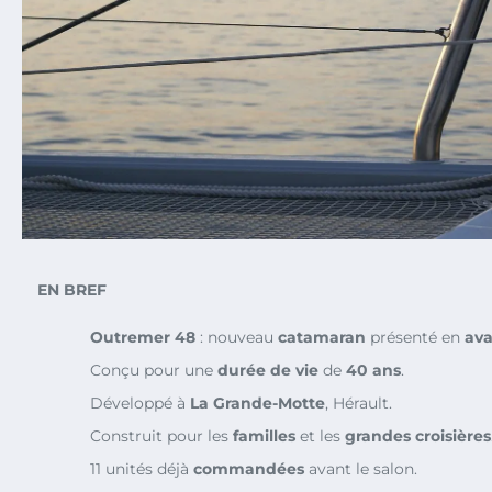
EN BREF
Outremer 48
: nouveau
catamaran
présenté en
ava
Conçu pour une
durée de vie
de
40 ans
.
Développé à
La Grande-Motte
, Hérault.
Construit pour les
familles
et les
grandes croisières
11 unités déjà
commandées
avant le salon.