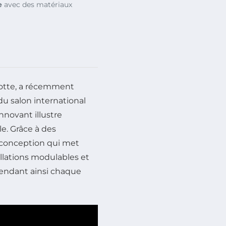
e
avec des matériaux
Motte, a récemment
s du salon international
innovant illustre
e. Grâce à des
 conception qui met
allations modulables et
 rendant ainsi chaque