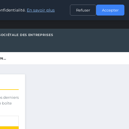
CONTACT
nfidentialité.
En savoir plus
Refuser
Accepter
SOCIÉTALE DES ENTREPRISES
ON…
os derniers
e boîte