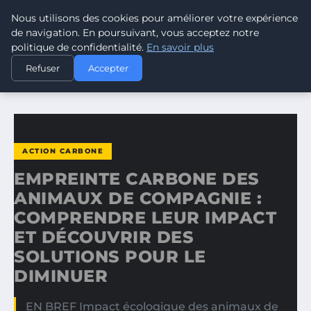
Nous utilisons des cookies pour améliorer votre expérience
CLIMATE RESPONSE BLOG
de navigation. En poursuivant, vous acceptez notre
politique de confidentialité.
En savoir plus
ACCUEIL
ACTION CARBONE
Refuser
Accepter
EMPREINTE CARBONE DES ANIMAUX DE COMPAGNIE…
ACTION CARBONE
EMPREINTE CARBONE DES
ANIMAUX DE COMPAGNIE :
COMPRENDRE LEUR IMPACT
ET DÉCOUVRIR DES
SOLUTIONS POUR LE
DIMINUER
EN BREF Impact écologique des animaux de