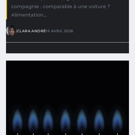
compagnie : comparable à une voiture ?
Alimentation…
•
CLARA ANDRÉ
9 AVRIL 2026