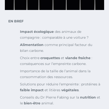
EN BREF
Impact écologique
des animaux de
compagnie : comparable à une voiture ?
Alimentation
comme principal facteur du
bilan carbone.
Choix entre
croquettes
et
viande fraîche
:
conséquences sur l’empreinte carbone.
Importance de la taille de l’animal dans la
consommation des ressources.
Solutions pour réduire l’empreinte : protéines à
faible impact
et litières
végétales
.
Conseils du Dr Pierre Fabing sur la
nutrition
et
le
bien-être
animal.