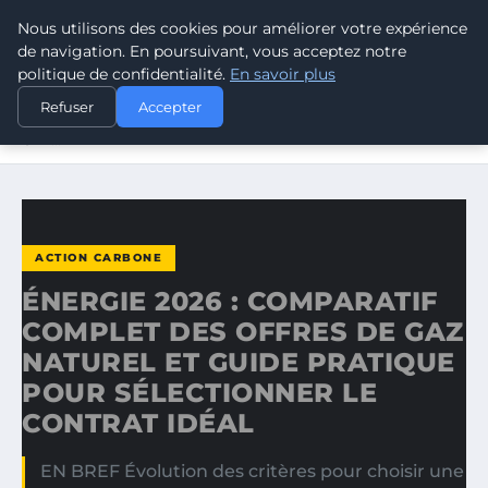
Nous utilisons des cookies pour améliorer votre expérience
CLIMATE RESPONSE BLOG
de navigation. En poursuivant, vous acceptez notre
politique de confidentialité.
En savoir plus
ACCUEIL
ACTION CARBONE
Refuser
Accepter
ÉNERGIE 2026 : COMPARATIF COMPLET DES OFFRES DE
GAZ…
ACTION CARBONE
ÉNERGIE 2026 : COMPARATIF
COMPLET DES OFFRES DE GAZ
NATUREL ET GUIDE PRATIQUE
POUR SÉLECTIONNER LE
CONTRAT IDÉAL
EN BREF Évolution des critères pour choisir une