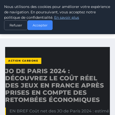
Nous utilisons des cookies pour améliorer votre expérience
CLIMATE RESPONSE BLOG
de navigation. En poursuivant, vous acceptez notre
politique de confidentialité.
En savoir plus
ACCUEIL
ACTION CARBONE
Refuser
Accepter
JO DE PARIS 2024 : DÉCOUVREZ LE COÛT RÉEL DES JEUX
EN…
ACTION CARBONE
JO DE PARIS 2024 :
DÉCOUVREZ LE COÛT RÉEL
DES JEUX EN FRANCE APRÈS
PRISES EN COMPTE DES
RETOMBÉES ÉCONOMIQUES
EN BREF Coût net des JO de Paris 2024 : estimé