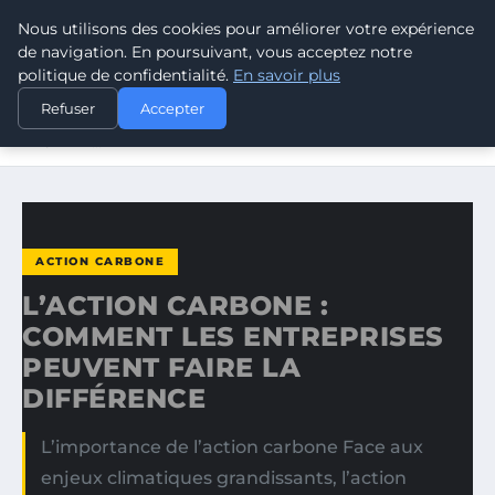
Nous utilisons des cookies pour améliorer votre expérience
CLIMATE RESPONSE BLOG
de navigation. En poursuivant, vous acceptez notre
politique de confidentialité.
En savoir plus
ACCUEIL
ACTION CARBONE
Refuser
Accepter
L’ACTION CARBONE : COMMENT LES ENTREPRISES
PEUVENT…
ACTION CARBONE
L’ACTION CARBONE :
COMMENT LES ENTREPRISES
PEUVENT FAIRE LA
DIFFÉRENCE
L’importance de l’action carbone Face aux
enjeux climatiques grandissants, l’action