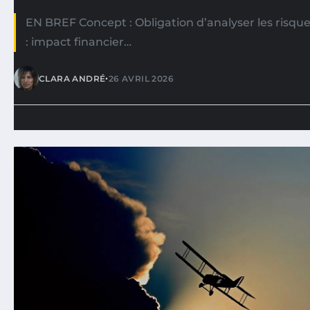
EN BREF Concept : Obligation d’analyser les risqu
: impact financier…
•
CLARA ANDRÉ
26 AVRIL 2026