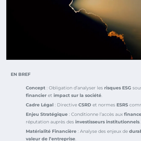
EN BREF
Concept
: Obligation d’analyser les
risques ESG
sous
financier
et
impact sur la société
.
Cadre Légal
: Directive
CSRD
et normes
ESRS
comme
Enjeu Stratégique
: Conditionne l’accès aux
financ
réputation auprès des
investisseurs institutionnels
.
Matérialité Financière
: Analyse des enjeux de
durab
valeur de l’entreprise
.