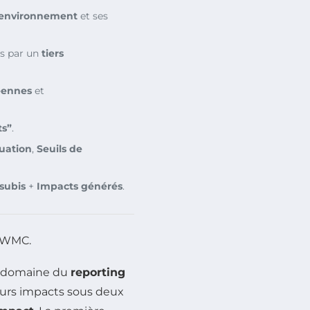
environnement
et ses
es par un
tiers
éennes
et
ts”
.
uation
,
Seuils de
subis
+
Impacts générés
.
 WMC.
e domaine du
reporting
leurs impacts sous deux