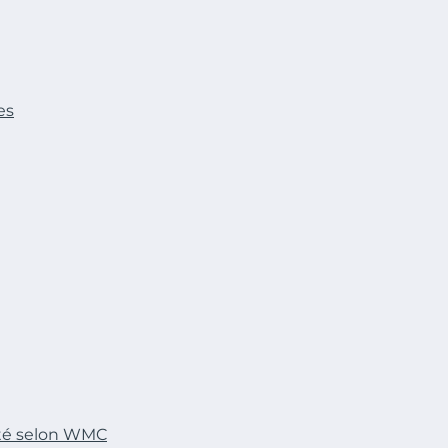
es
ité selon WMC