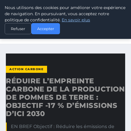
Nous utilisons des cookies pour améliorer votre expérience
CLIMATE RESPONSE BLOG
de navigation. En poursuivant, vous acceptez notre
politique de confidentialité.
En savoir plus
ACCUEIL
ACTION CARBONE
Refuser
Accepter
RÉDUIRE L’EMPREINTE CARBONE DE LA PRODUCTION DE
POMMES…
ACTION CARBONE
RÉDUIRE L’EMPREINTE
CARBONE DE LA PRODUCTION
DE POMMES DE TERRE :
OBJECTIF -17 % D’ÉMISSIONS
D’ICI 2030
EN BREF Objectif : Réduire les émissions de