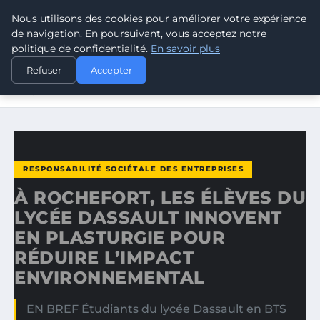
Nous utilisons des cookies pour améliorer votre expérience
CLIMATE RESPONSE BLOG
de navigation. En poursuivant, vous acceptez notre
politique de confidentialité.
En savoir plus
ACCUEIL
RESPONSABILITÉ SOCIÉTALE DES ENTREPRISES
Refuser
Accepter
À ROCHEFORT, LES ÉLÈVES DU LYCÉE DASSAULT INNOVENT
EN…
RESPONSABILITÉ SOCIÉTALE DES ENTREPRISES
À ROCHEFORT, LES ÉLÈVES DU
LYCÉE DASSAULT INNOVENT
EN PLASTURGIE POUR
RÉDUIRE L’IMPACT
ENVIRONNEMENTAL
EN BREF Étudiants du lycée Dassault en BTS