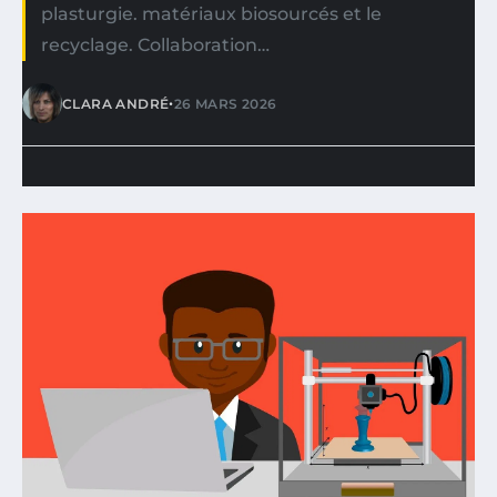
plasturgie. matériaux biosourcés et le
recyclage. Collaboration…
•
CLARA ANDRÉ
26 MARS 2026