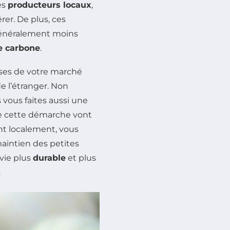
es
producteurs locaux
,
er. De plus, ces
 généralement moins
e carbone
.
uses de votre marché
de l’étranger. Non
vous faites aussi une
e cette démarche vont
ant localement, vous
maintien des petites
 vie plus
durable
et plus
.