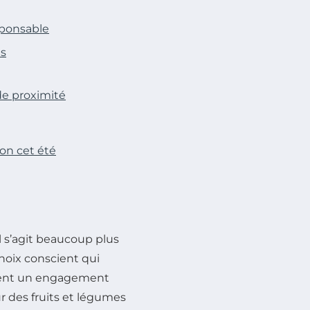
sponsable
us
 de proximité
ion cet été
 il s’agit beaucoup plus
hoix conscient qui
ment un engagement
r des fruits et légumes