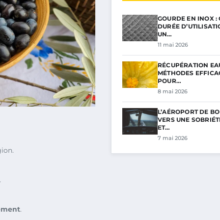
GOURDE EN INOX :
DURÉE D’UTILISAT
UN…
11 mai 2026
RÉCUPÉRATION EAU
MÉTHODES EFFICA
POUR…
8 mai 2026
L’AÉROPORT DE BO
VERS UNE SOBRIÉ
ET…
7 mai 2026
gion.
.
ement
.