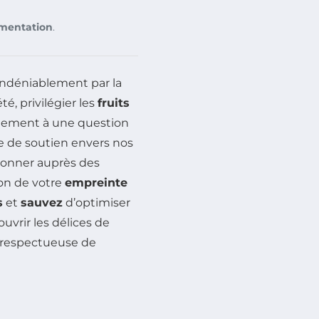
imentation
.
ndéniablement par la
été, privilégier les
fruits
ulement à une question
e de soutien envers nos
sionner auprès des
ion de votre
empreinte
s
et
sauvez
d’optimiser
ouvrir les délices de
respectueuse de