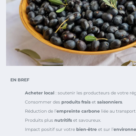
EN BREF
Acheter local
: soutenir les producteurs de votre ré
Consommer des
produits frais
et
saisonniers
.
Réduction de l’
empreinte carbone
liée au transport
Produits plus
nutritifs
et savoureux.
Impact positif sur votre
bien-être
et sur l’
environn