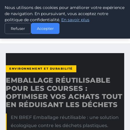
Nous utilisons des cookies pour améliorer votre expérience
CLIMATE RESPONSE BLOG
de navigation. En poursuivant, vous acceptez notre
politique de confidentialité.
En savoir plus
ACCUEIL
ENVIRONNEMENT ET DURABILITÉ
Refuser
Accepter
EMBALLAGE RÉUTILISABLE POUR LES COURSES :
OPTIMISER…
ENVIRONNEMENT ET DURABILITÉ
EMBALLAGE RÉUTILISABLE
POUR LES COURSES :
OPTIMISER VOS ACHATS TOUT
EN RÉDUISANT LES DÉCHETS
EN BREF Emballage réutilisable : une solution
écologique contre les déchets plastiques.