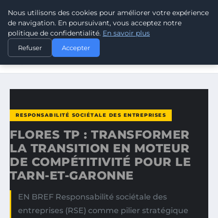
Nous utilisons des cookies pour améliorer votre expérience
CLIMATE RESPONSE BLOG
de navigation. En poursuivant, vous acceptez notre
politique de confidentialité.
En savoir plus
ACCUEIL
RESPONSABILITÉ SOCIÉTALE DES ENTREPRISES
Refuser
Accepter
FLORES TP : TRANSFORMER LA TRANSITION EN MOTEUR
DE…
RESPONSABILITÉ SOCIÉTALE DES ENTREPRISES
FLORES TP : TRANSFORMER
LA TRANSITION EN MOTEUR
DE COMPÉTITIVITÉ POUR LE
TARN-ET-GARONNE
EN BREF Responsabilité sociétale des
entreprises (RSE) comme pilier stratégique