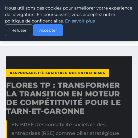
Nous utilisons des cookies pour améliorer votre expérience
CLIMATE RESPONSE BLOG
de navigation. En poursuivant, vous acceptez notre
politique de confidentialité.
En savoir plus
ACCUEIL
RESPONSABILITÉ SOCIÉTALE DES ENTREPRISES
Refuser
Accepter
FLORES TP : TRANSFORMER LA TRANSITION EN MOTEUR
DE…
RESPONSABILITÉ SOCIÉTALE DES ENTREPRISES
FLORES TP : TRANSFORMER
LA TRANSITION EN MOTEUR
DE COMPÉTITIVITÉ POUR LE
TARN-ET-GARONNE
EN BREF Responsabilité sociétale des
entreprises (RSE) comme pilier stratégique