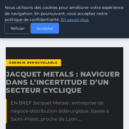
Nous utilisons des cookies pour améliorer votre expérience
CLIMATE RESPONSE BLOG
de navigation. En poursuivant, vous acceptez notre
politique de confidentialité.
En savoir plus
ACCUEIL
ÉNERGIE RENOUVELABLE
Refuser
Accepter
JACQUET METALS : NAVIGUER DANS L’INCERTITUDE D’UN…
ÉNERGIE RENOUVELABLE
JACQUET METALS : NAVIGUER
DANS L’INCERTITUDE D’UN
SECTEUR CYCLIQUE
EN BREF Jacquet Metals : entreprise de
négoce-distribution sidérurgique, basée à
Saint-Priest, proche de Lyon.…