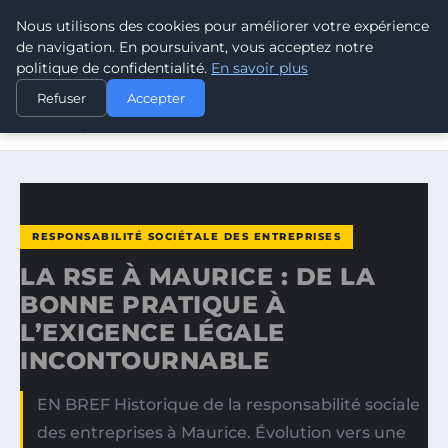
Nous utilisons des cookies pour améliorer votre expérience
CLIMATE RESPONSE BLOG
de navigation. En poursuivant, vous acceptez notre
politique de confidentialité.
En savoir plus
ACCUEIL
RESPONSABILITÉ SOCIÉTALE DES ENTREPRISES
Refuser
Accepter
LA RSE À MAURICE : DE LA BONNE PRATIQUE À
L’EXIGENCE…
RESPONSABILITÉ SOCIÉTALE DES ENTREPRISES
LA RSE À MAURICE : DE LA
BONNE PRATIQUE À
L’EXIGENCE LÉGALE
INCONTOURNABLE
EN BREF Historique de la responsabilité sociale
des entreprises à Maurice. Évolution vers une