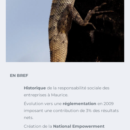
EN BREF
Historique
de la responsabilité sociale des
entreprises à Maurice.
Évolution vers une
réglementation
en 2009
imposant une contribution de 3% des résultats
nets.
Création de la
National Empowerment