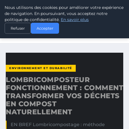
Nous utilisons des cookies pour améliorer votre expérience
CLIMATE RESPONSE BLOG
de navigation. En poursuivant, vous acceptez notre
politique de confidentialité.
En savoir plus
ACCUEIL
ENVIRONNEMENT ET DURABILITÉ
Refuser
Accepter
LOMBRICOMPOSTEUR FONCTIONNEMENT : COMMENT
TRANSFORMER…
ENVIRONNEMENT ET DURABILITÉ
LOMBRICOMPOSTEUR
FONCTIONNEMENT : COMMENT
TRANSFORMER VOS DÉCHETS
EN COMPOST
NATURELLEMENT
EN BREF Lombricompostage : méthode