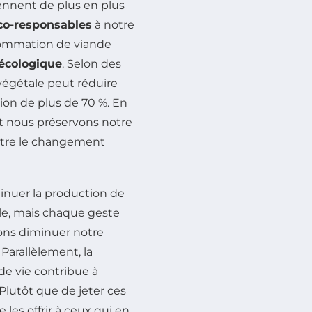
nnent de plus en plus
éco-responsables
à notre
nsommation de viande
écologique
. Selon des
végétale peut réduire
tion de plus de 70 %. En
nt nous préservons notre
ontre le changement
nuer la production de
le, mais chaque geste
ons diminuer notre
Parallèlement, la
e vie contribue à
Plutôt que de jeter ces
les offrir à ceux qui en