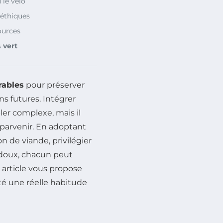
le vélo
 éthiques
ources
s
vert
rables
pour préserver
ns futures. Intégrer
er complexe, mais il
 parvenir. En adoptant
 de viande, privilégier
t doux, chacun peut
 article vous propose
ité une réelle habitude