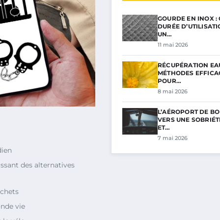
GOURDE EN INOX :
DURÉE D’UTILISAT
UN…
11 mai 2026
RÉCUPÉRATION EAU
MÉTHODES EFFICA
POUR…
8 mai 2026
L’AÉROPORT DE BO
VERS UNE SOBRIÉ
ET…
7 mai 2026
dien
ssant des alternatives
échets
onde vie