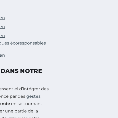
ien
ien
ien
iques écoresponsables
ien
É DANS NOTRE
t essentiel d’intégrer des
ence par des
gestes
iande
en se tournant
er une partie de la