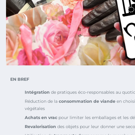
EN BREF
Intégration
de pratiques éco-responsables au quoti
Réduction de la
consommation de viande
en choisi
végétales
Achats en vrac
pour limiter les emballages et les d
Revalorisation
des objets pour leur donner une sec