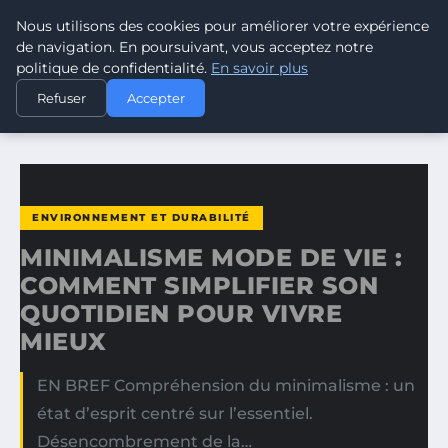
Nous utilisons des cookies pour améliorer votre expérience
CLIMATE RESPONSE BLOG
de navigation. En poursuivant, vous acceptez notre
politique de confidentialité.
En savoir plus
ACCUEIL
ENVIRONNEMENT ET DURABILITÉ
Refuser
Accepter
MINIMALISME MODE DE VIE : COMMENT SIMPLIFIER SON…
ENVIRONNEMENT ET DURABILITÉ
MINIMALISME MODE DE VIE :
COMMENT SIMPLIFIER SON
QUOTIDIEN POUR VIVRE
MIEUX
EN BREF Compréhension du minimalisme : un
état d’esprit centré sur l’essentiel.
Désencombrement de la…