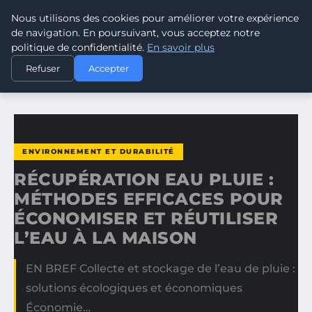
Nous utilisons des cookies pour améliorer votre expérience
CLIMATE RESPONSE BLOG
de navigation. En poursuivant, vous acceptez notre
politique de confidentialité.
En savoir plus
ACCUEIL
ENVIRONNEMENT ET DURABILITÉ
Refuser
Accepter
RÉCUPÉRATION EAU PLUIE : MÉTHODES EFFICACES POUR…
ENVIRONNEMENT ET DURABILITÉ
RÉCUPÉRATION EAU PLUIE :
MÉTHODES EFFICACES POUR
ÉCONOMISER ET RÉUTILISER
L’EAU À LA MAISON
EN BREF Collecte et stockage de l’eau de pluie :
solutions écologiques et économiques
Économie…