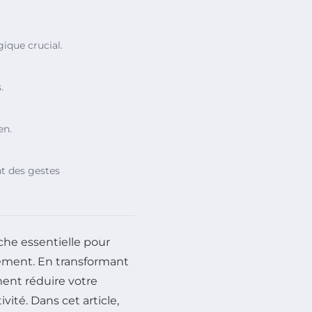
ique crucial.
.
en.
t des gestes
he essentielle pour
nement. En transformant
ment réduire votre
ité. Dans cet article,