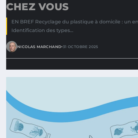
CHEZ VOUS
EN BREF Recyclage du plastique à domicile : un en
Identification des types…
•
NICOLAS MARCHAND
31 OCTOBRE 2025