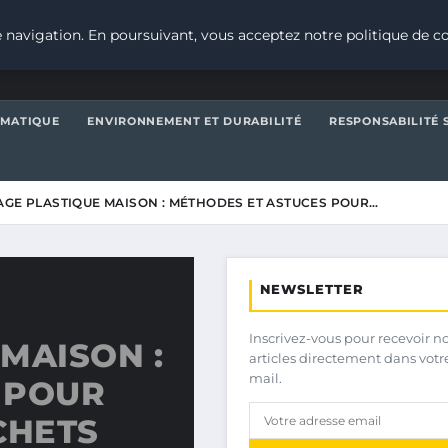
 navigation. En poursuivant, vous acceptez notre politique de co
IMATIQUE
ENVIRONNEMENT ET DURABILITÉ
RESPONSABILITÉ 
GE PLASTIQUE MAISON : MÉTHODES ET ASTUCES POUR…
NEWSLETTER
Inscrivez-vous pour recevoir n
MAISON :
articles directement dans votr
mail.
 POUR
CHETS