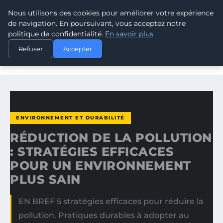
Nous utilisons des cookies pour améliorer votre expérience
CLIMATE RESPONSE BLOG
de navigation. En poursuivant, vous acceptez notre
politique de confidentialité.
En savoir plus
ACCUEIL
ENVIRONNEMENT ET DURABILITÉ
Refuser
Accepter
RÉDUCTION DE LA POLLUTION : STRATÉGIES EFFICACES
POUR…
ENVIRONNEMENT ET DURABILITÉ
RÉDUCTION DE LA POLLUTION
: STRATÉGIES EFFICACES
POUR UN ENVIRONNEMENT
PLUS SAIN
EN BREF 5 stratégies efficaces pour réduire la
pollution. Pratiques durables à adopter au