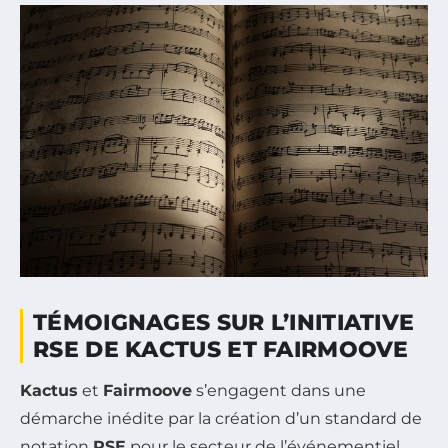
TÉMOIGNAGES SUR L’INITIATIVE
RSE DE KACTUS ET FAIRMOOVE
Kactus
et
Fairmoove
s’engagent dans une
démarche inédite par la création d’un standard de
notation
RSE
pour le secteur de l’événementiel,