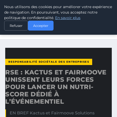
Nous utilisons des cookies pour améliorer votre expérience
CLIMATE RESPONSE BLOG
de navigation. En poursuivant, vous acceptez notre
politique de confidentialité.
En savoir plus
ACCUEIL
RESPONSABILITÉ SOCIÉTALE DES ENTREPRISES
Refuser
Accepter
RSE : KACTUS ET FAIRMOOVE UNISSENT LEURS FORCES
POUR…
RESPONSABILITÉ SOCIÉTALE DES ENTREPRISES
RSE : KACTUS ET FAIRMOOVE
UNISSENT LEURS FORCES
POUR LANCER UN NUTRI-
SCORE DÉDIÉ À
L’ÉVÉNEMENTIEL
EN BREF Kactus et Fairmoove Solutions