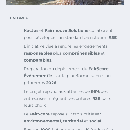
EN BREF
Kactus
et
Fairmoove Solutions
collaborent
pour développer un standard de notation
RSE
.
L’initiative vise à rendre les engagements
responsables
plus
compréhensibles
et
comparables
.
Préparation du déploiement du
FairScore
Événementiel
sur la plateforme Kactus au
printemps
2026
.
Le projet répond aux attentes de
66%
des
entreprises intégrant des critères
RSE
dans
leurs choix.
Le
FairScore
repose sur trois critères :
environnemental
,
territorial
et
social
.
Environ
1000
hébergeurs ont déjà adopté le