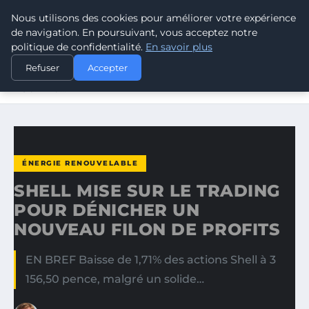
Nous utilisons des cookies pour améliorer votre expérience
CLIMATE RESPONSE BLOG
de navigation. En poursuivant, vous acceptez notre
politique de confidentialité.
En savoir plus
ACCUEIL
ÉNERGIE RENOUVELABLE
Refuser
Accepter
SHELL MISE SUR LE TRADING POUR DÉNICHER UN
NOUVEAU…
ÉNERGIE RENOUVELABLE
SHELL MISE SUR LE TRADING
POUR DÉNICHER UN
NOUVEAU FILON DE PROFITS
EN BREF Baisse de 1,71% des actions Shell à 3
156,50 pence, malgré un solide…