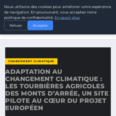
Nous utilisons des cookies pour améliorer votre expérience
CLIMATE RESPONSE BLOG
de navigation. En poursuivant, vous acceptez notre
politique de confidentialité.
En savoir plus
ACCUEIL
CHANGEMENT CLIMATIQUE
Refuser
Accepter
ADAPTATION AU CHANGEMENT CLIMATIQUE : LES
TOURBIÈRES…
CHANGEMENT CLIMATIQUE
ADAPTATION AU
CHANGEMENT CLIMATIQUE :
LES TOURBIÈRES AGRICOLES
DES MONTS D’ARRÉE, UN SITE
PILOTE AU CŒUR DU PROJET
EUROPÉEN