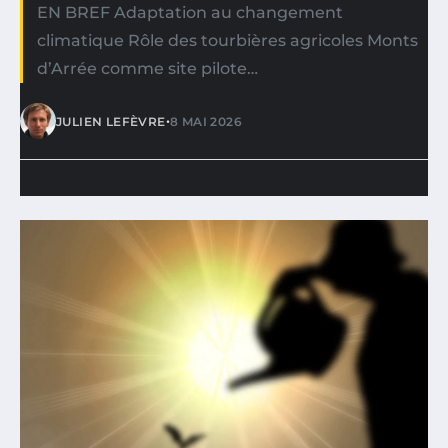
EN BREF Adaptation au changement
climatique Rôle des tourbières agricoles Monts
d’Arrée comme site pilote…
•
JULIEN LEFÈVRE
8 MAI 2026