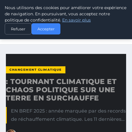
Nous utilisons des cookies pour améliorer votre expérience
CLIMATE RESPONSE BLOG
de navigation. En poursuivant, vous acceptez notre
politique de confidentialité.
En savoir plus
ACCUEIL
CHANGEMENT CLIMATIQUE
Refuser
Accepter
: TOURNANT CLIMATIQUE ET CHAOS POLITIQUE SUR UNE
TERRE…
CHANGEMENT CLIMATIQUE
: TOURNANT CLIMATIQUE ET
CHAOS POLITIQUE SUR UNE
TERRE EN SURCHAUFFE
EN BREF 2025 : année marquée par des records
de réchauffement climatique. Les 11 dernières…