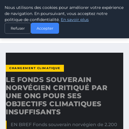
Nous utilisons des cookies pour améliorer votre expérience
CLIMATE RESPONSE BLOG
de navigation. En poursuivant, vous acceptez notre
politique de confidentialité.
En savoir plus
ACCUEIL
CHANGEMENT CLIMATIQUE
Refuser
Accepter
LE FONDS SOUVERAIN NORVÉGIEN CRITIQUÉ PAR UNE ONG
POUR…
CHANGEMENT CLIMATIQUE
LE FONDS SOUVERAIN
NORVÉGIEN CRITIQUÉ PAR
UNE ONG POUR SES
OBJECTIFS CLIMATIQUES
INSUFFISANTS
EN BREF Fonds souverain norvégien de 2.200